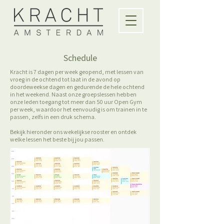
Schedule
Kracht is 7 dagen per week geopend, met lessen van
vroeg in de ochtend tot laat in de avond op
doordeweekse dagen en gedurende de hele ochtend
in het weekend. Naast onze groepslessen hebben
onze leden toegang tot meer dan 50 uur Open Gym
per week, waardoor het eenvoudig is om trainen in te
passen, zelfs in een druk schema.
Bekijk hieronder ons wekelijkse rooster en ontdek
welke lessen het beste bij jou passen.