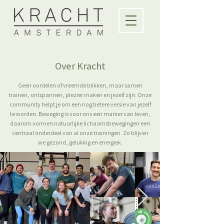
Over Kracht
Geen oordelen of vreemde blikken, maar samen
trainen, ontspannen, plezier maken en jezelf zijn. Onze
community helpt je om een nog betere versie van jezelf
te worden. Beweging is voor ons een manier van leven,
daarom vormen natuurlijke lichaamsbewegingen een
centraal onderdeel van al onze trainingen. Zo blijven
we gezond, gelukkig en energiek.