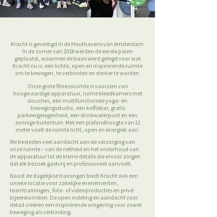
Kracht is gevestigd in de Houthavens van Amsterdam.
In de zomer van 2018 werden de eerste palen
geplaatst, waarmee de basis werd gelegd voor wat
Kracht nu is: een lichte, open en inspirerende ruimte
om te bewegen, te verbinden en sterker te worden.
Onze grote fitnessruimte is voorzien van
hoogwaardige apparatuur, ruime kleedkamers met
douches, een multifunctionele yoga- en
bewegingsstudio, een koffiebar, gratis
parkeergelegenheid, een drinkwaterpunt en een
zonnige buitentuin. Met een plafondhoogte van 12
meter voelt de ruimte licht, open en energiek aan.
We besteden veel aandacht aan de verzorging van
onze ruimte – van de netheid en het onderhoud van
de apparatuur tot de kleine details die ervoor zorgen
dat elk bezoek gastvrij en professioneel aanvoelt.
Naast de dagelijkse trainingen biedt Kracht ook een
unieke locatie voor zakelijke evenementen,
teamtrainingen, foto- of videoproducties en privé-
bijeenkomsten. De open indeling en aandacht voor
detail creëren een inspirerende omgeving voor zowel
beweging als verbinding.