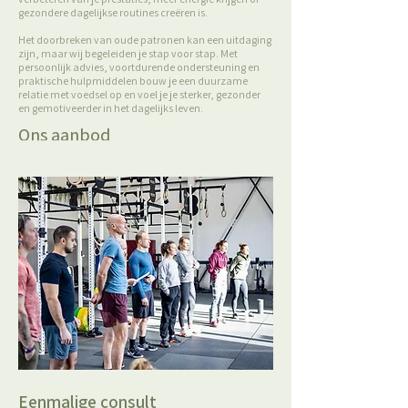
gezondere dagelijkse routines creëren is.
Het doorbreken van oude patronen kan een uitdaging
zijn, maar wij begeleiden je stap voor stap. Met
persoonlijk advies, voortdurende ondersteuning en
praktische hulpmiddelen bouw je een duurzame
relatie met voedsel op en voel je je sterker, gezonder
en gemotiveerder in het dagelijks leven.
Ons aanbod
Eenmalige consult