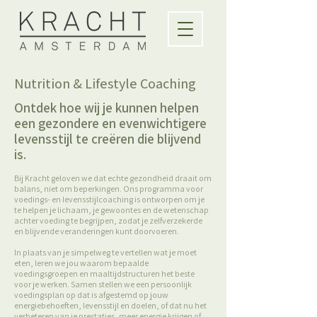
Nutrition & Lifestyle Coaching
Ontdek hoe wij je kunnen helpen
een gezondere en evenwichtigere
levensstijl te creëren die blijvend
is.
Bij Kracht geloven we dat echte gezondheid draait om
balans, niet om beperkingen. Ons programma voor
voedings- en levensstijlcoaching is ontworpen om je
te helpen je lichaam, je gewoontes en de wetenschap
achter voeding te begrijpen, zodat je zelfverzekerde
en blijvende veranderingen kunt doorvoeren.
In plaats van je simpelweg te vertellen wat je moet
eten, leren we jou waarom bepaalde
voedingsgroepen en maaltijdstructuren het beste
voor je werken. Samen stellen we een persoonlijk
voedingsplan op dat is afgestemd op jouw
energiebehoeften, levensstijl en doelen, of dat nu het
verbeteren van je prestaties, meer energie krijgen of