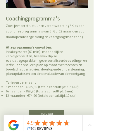
Coachingprogramma's
Zoek je meer structuur en verantwoording? Kies dan
voor onze programma's van 3, 6 of 12 maanden voor
doorlopende begeleiding en voortgangsmonitoring.
Alle programma's omvatten:
Intakegesprek (60 min), maandelijkse
vervolgconsulten, tweewekelijkse
evaluatiegesprekken, gepersonaliseerde voedings- en
leefstijlanalyse, een plan op maat met recepten en
boodschappenadvies, doorlopende ondersteuning,
planupdates en een eindevaluatie van de voortgang.
Tarieven per maand:
3 maanden - €105,90 (totale consulttijd: 3,5 uur)
6 maanden - €89,90 (totale consulttijd: 6 uur)
12 maanden - €74,90 (totale consulttijd: 10 uur)
Boek nu!