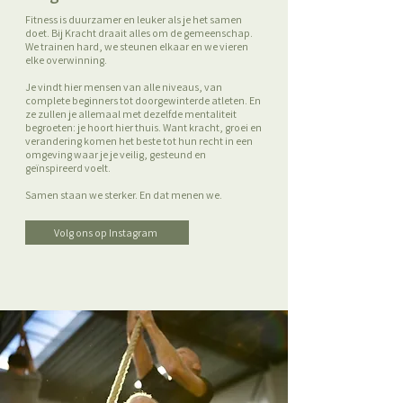
Fitness is duurzamer en leuker als je het samen
doet. Bij Kracht draait alles om de gemeenschap.
We trainen hard, we steunen elkaar en we vieren
elke overwinning.
Je vindt hier mensen van alle niveaus, van
complete beginners tot doorgewinterde atleten. En
ze zullen je allemaal met dezelfde mentaliteit
begroeten: je hoort hier thuis. Want kracht, groei en
verandering komen het beste tot hun recht in een
omgeving waar je je veilig, gesteund en
geïnspireerd voelt.
Samen staan we sterker. En dat menen we.
Volg ons op Instagram