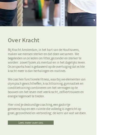
Over Kracht
Bij Kracht Amsterdam, in het hart van de Houthavens,
maken we mensen sterker en dat doen we samen. We
begeleiden onze leden om fitter, gezonder en sterker te
worden: zowel fysiek als mentaal en in het dagelijks leven.
Onze sportschool is gebaseerd op de overtuiging dat echte
kracht meer is dan herhalingen en routines.
We coachen functionele fitness, waarbij we elementen van
olympisch gewichtheffen, krachttraining, gymnastiek en
conditietraining combineren om het vermogen op te
bouwen om het leven met veerkracht, zelfvertrouwen en
energie tegemoet te treden.
Hier vind je deskundige coaching, een gastvrije
gemeenschap en een ruimte die volledig is ingericht op
groei, gezondheid en verbinding; de kern van wat we doen.
Lees meer over ons