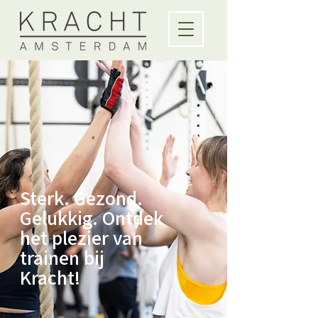
Sterk. Gezond.
Gelukkig. Ontdek
het plezier van
trainen bij
Kracht!