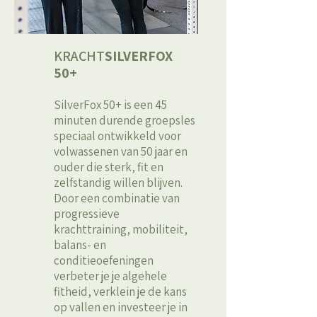
KRACHT
SILVERFOX
50+
SilverFox 50+ is een 45
minuten durende groepsles
speciaal ontwikkeld voor
volwassenen van 50 jaar en
ouder die sterk, fit en
zelfstandig willen blijven.
Door een combinatie van
progressieve
krachttraining, mobiliteit,
balans- en
conditieoefeningen
verbeter je je algehele
fitheid, verklein je de kans
op vallen en investeer je in