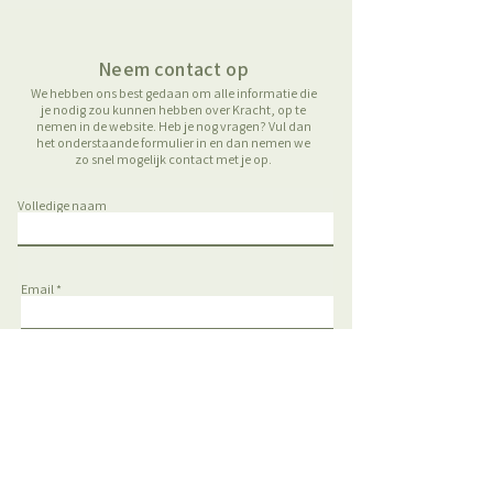
mogelijk, de kosten hiervoor zijn €8,- per
verzending.
Neem contact op
We hebben ons best gedaan om alle informatie die
je nodig zou kunnen hebben over Kracht, op te
nemen in de website. Heb je nog vragen? Vul dan
het onderstaande formulier in en dan nemen we
zo snel mogelijk contact met je op.
Volledige naam
Email
Telefoon
Type hier je bericht...