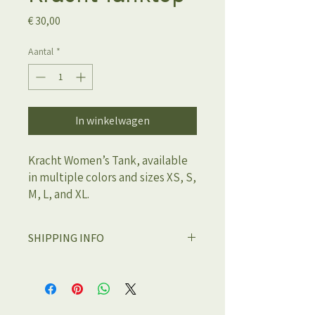
Prijs
€ 30,00
Aantal
*
In winkelwagen
Kracht Women’s Tank, available
in multiple colors and sizes XS, S,
M, L, and XL.
SHIPPING INFO
Alle merchandise artikelen zijn op
bestelling en kun je oppikken in de gym.
De levertijd bedraagt 3 tot 6 weken.
Verzenden binnen Nederland is ook